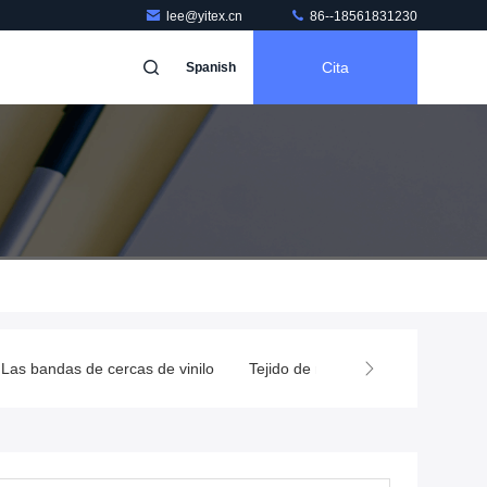
lee@yitex.cn
86--18561831230
Cita
Spanish
Las bandas de cercas de vinilo
Tejido de malla de PVC
Cubie