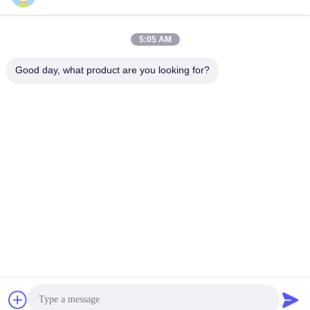
Envíe
5:05 AM
Good day, what product are you looking for?
Haining Yichuan New Material Co., Ltd.
lee@yitex.cn
86--18561831230
2o piso, No. 83, calle Anjian
g, nueva zona de Jianshan,
Haining, Zhejiang, China
Buena calidad de China el pvc cubrió la tela Proveedor. © de Copyright
2026 pvc-tarps.com . Todos los derechos reservados.