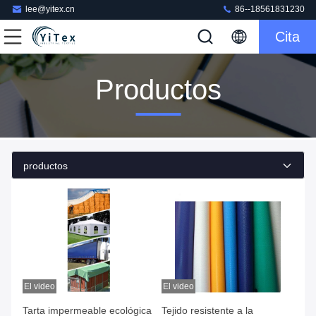
lee@yitex.cn
86--18561831230
Cita
Productos
productos
El video
El video
Tarta impermeable ecológica
Tejido resistente a la