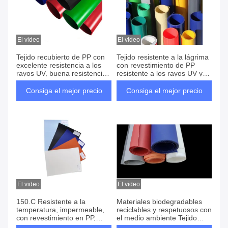
El video
El video
Tejido recubierto de PP con
Tejido resistente a la lágrima
excelente resistencia a los
con revestimiento de PP
rayos UV, buena resistencia
resistente a los rayos UV y
a la abrasión y fuerte
químicos ligero e
resistencia al desgarro
impermeable
Consiga el mejor precio
Consiga el mejor precio
El video
El video
150.C Resistente a la
Materiales biodegradables
temperatura, impermeable,
reciclables y respetuosos con
con revestimiento en PP,
el medio ambiente Tejido
resistente al desgarro y
recubierto de PP con