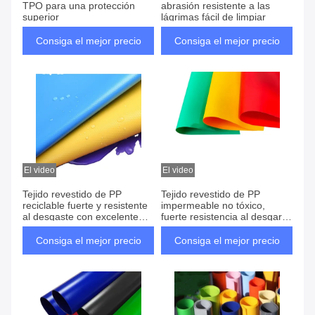
TPO para una protección
abrasión resistente a las
superior
lágrimas fácil de limpiar
Consiga el mejor precio
Consiga el mejor precio
El video
El video
Tejido revestido de PP
Tejido revestido de PP
reciclable fuerte y resistente
impermeable no tóxico,
al desgaste con excelente
fuerte resistencia al desgarro
resistencia a los rayos UV
para la protección del medio
ambiente
Consiga el mejor precio
Consiga el mejor precio