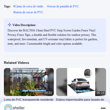
Tags:
#
Cintas de cerco de vinilo
#
cercas de pantalla de PVC
#
barras de cercas de PVC
Video Description:
Discover the RAL7016 13mm Hard PVC Strip Screen Garden Fence Vinyl
Privacy Fence Tape, a durable and flexible solution for outdoor privacy. This
waterproof, fire-retardant, and UV-resistant vinyl fabric is perfect for gardens,
tents, and more. Customizable length and color options available.
Related Videos
00:21
00:18
Lona de PVC transparente resistente
Estera impermeable para lavado de
al agua resistente al moho
autos para protección de garajes
sheller
Las Barandas De Vinilo De
Alfombra De Lavado De