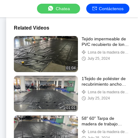
Chatea
Contáctenos
Related Videos
Tejido impermeable de
PVC recubierto de lona
negra de acero para
Lona de la madera de
camión de cama plana
construcción
July 25, 2024
01:04
1Tejido de poliéster de
recubrimiento ancho
de.37m-2.2m para
Lona de la madera de
aplicaciones industriales
construcción
July 25, 2024
01:01
58" 60" Tarpa de
madera de trabajo
pesado 18oz Negro
Lona de la madera de
PVC Tarpaulin Capa del
construcción