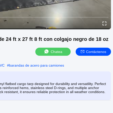
e 24 ft x 27 ft 8 ft con colgajo negro de 18 oz
4
Chatea
Contáctenos
PVC
#
barandas de acero para camiones
yl flatbed cargo tarp designed for durability and versatility. Perfect
es reinforced hems, stainless steel D-rings, and multiple anchor
k resistant, it ensures reliable protection in all weather conditions.