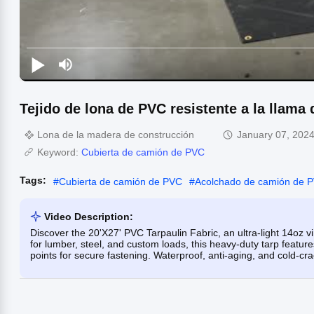
Tejido de lona de PVC resistente a la llama d
Lona de la madera de construcción
January 07, 202
Keyword:
Cubierta de camión de PVC
Tags:
#
Cubierta de camión de PVC
#
Acolchado de camión de 
Video Description:
Discover the 20'X27' PVC Tarpaulin Fabric, an ultra-light 14oz vin
for lumber, steel, and custom loads, this heavy-duty tarp featur
points for secure fastening. Waterproof, anti-aging, and cold-crac