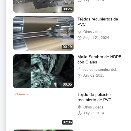
July 25, 2024
camión
00:26
Tejidos recubiertos de
PVC
Otros vídeos
August 21, 2024
00:29
Malla Sombra de HDPE
con Ojales
red de la sombra del
HDPE
July 02, 2025
00:05
Tejido de poliéster
recubierto de PVC
impermeable Mantente
Otros vídeos
a la vanguardia de las
July 25, 2024
tendencias con esta
temporada de otoño
02:06