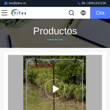
lee@yitex.cn
86--18561831230
Cita
Productos