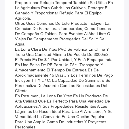
Proporcionar Refugio Temporal.También Se Utiliza En
La Agricultura Para Cubrir Los Cultivos, Proteger El
Ganado Y Proporcionar Refugio Para El Equipo
Agrícola.
Otros Usos Comunes De Este Producto Incluyen La
Creación De Estructuras Temporales, Como Tiendas
De Campaña O Toldos, Para Eventos Al Aire Libre O
Viajes De Campamento.Protegerlos Del Sol Y Del
Agua.
La Lona Clara De Yitex PVC Se Fabrica En China Y
Tiene Una Cantidad Mínima De Pedido De 3000m2.
El Precio Es De $ 1 Por Unidad, Y Está Empaquetada
En Una Bolsa De PE Para Un Fácil Transporte Y
Almacenamiento.El Tiempo De Entrega Es De
Aproximadamente 45 Días., Y Los Términos De Pago
Incluyen TT Y L / C. La Capacidad De Suministro Se
Personaliza De Acuerdo Con Las Necesidades Del
Cliente.
En Resumen, La Lona De Yitex Es Un Producto De
Alta Calidad Que Es Perfecto Para Una Variedad De
Aplicaciones.y Sus Propiedades Resistentes A Las
Lágrimas Lo Hacen Ideal Para Uso Al Aire Libre, Y Su
Versatilidad Lo Convierte En Una Opción Popular
Para Una Amplia Gama De Industrias Y Proyectos
Personales.