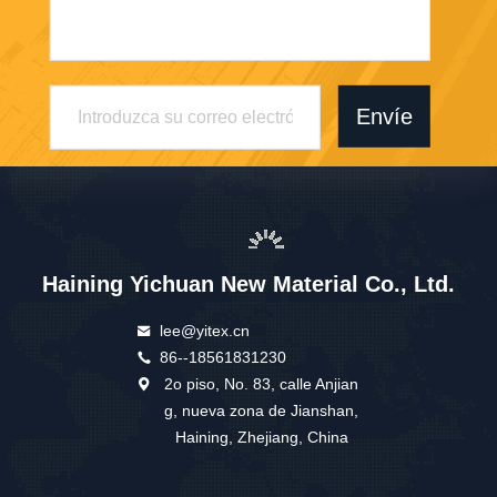
Envíe
Haining Yichuan New Material Co., Ltd.
lee@yitex.cn
86--18561831230
2o piso, No. 83, calle Anjian
g, nueva zona de Jianshan,
Haining, Zhejiang, China