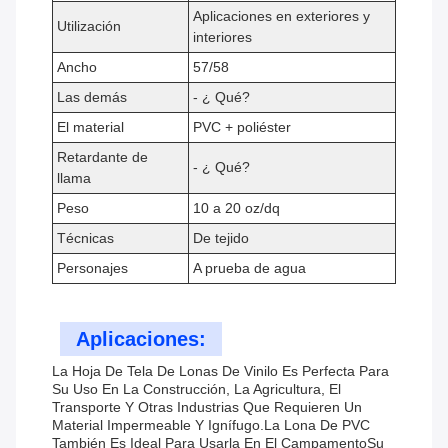
Aplicaciones en exteriores y
Utilización
interiores
Ancho
57/58
Las demás
- ¿ Qué?
El material
PVC + poliéster
Retardante de
- ¿ Qué?
llama
Peso
10 a 20 oz/dq
Técnicas
De tejido
Personajes
A prueba de agua
Aplicaciones:
La Hoja De Tela De Lonas De Vinilo Es Perfecta Para
Su Uso En La Construcción, La Agricultura, El
Transporte Y Otras Industrias Que Requieren Un
Material Impermeable Y Ignífugo.La Lona De PVC
También Es Ideal Para Usarla En El CampamentoSu