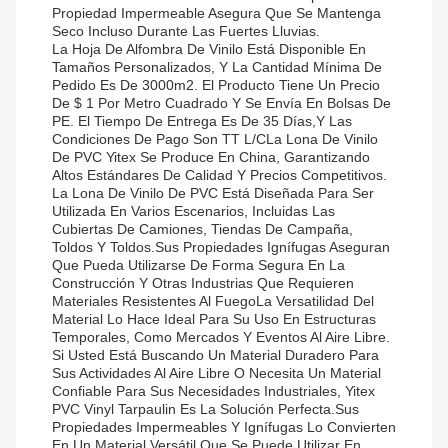
Propiedad Impermeable Asegura Que Se Mantenga
Seco Incluso Durante Las Fuertes Lluvias.
La Hoja De Alfombra De Vinilo Está Disponible En
Tamaños Personalizados, Y La Cantidad Mínima De
Pedido Es De 3000m2. El Producto Tiene Un Precio
De $ 1 Por Metro Cuadrado Y Se Envía En Bolsas De
PE. El Tiempo De Entrega Es De 35 Días,y Las
Condiciones De Pago Son TT L/CLa Lona De Vinilo
De PVC Yitex Se Produce En China, Garantizando
Altos Estándares De Calidad Y Precios Competitivos.
La Lona De Vinilo De PVC Está Diseñada Para Ser
Utilizada En Varios Escenarios, Incluidas Las
Cubiertas De Camiones, Tiendas De Campaña,
Toldos Y Toldos.Sus Propiedades Ignífugas Aseguran
Que Pueda Utilizarse De Forma Segura En La
Construcción Y Otras Industrias Que Requieren
Materiales Resistentes Al FuegoLa Versatilidad Del
Material Lo Hace Ideal Para Su Uso En Estructuras
Temporales, Como Mercados Y Eventos Al Aire Libre.
Si Usted Está Buscando Un Material Duradero Para
Sus Actividades Al Aire Libre O Necesita Un Material
Confiable Para Sus Necesidades Industriales, Yitex
PVC Vinyl Tarpaulin Es La Solución Perfecta.Sus
Propiedades Impermeables Y Ignífugas Lo Convierten
En Un Material Versátil Que Se Puede Utilizar En