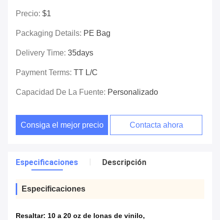
Precio:
$1
Packaging Details:
PE Bag
Delivery Time:
35days
Payment Terms:
TT L/C
Capacidad De La Fuente:
Personalizado
Consiga el mejor precio
Contacta ahora
Especificaciones
Descripción
Especificaciones
Resaltar:
10 a 20 oz de lonas de vinilo
,