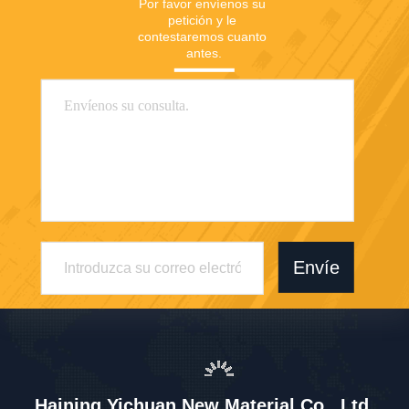
Por favor envíenos su 
petición y le 
contestaremos cuanto 
antes.
Envíe
Haining Yichuan New Material Co., Ltd.