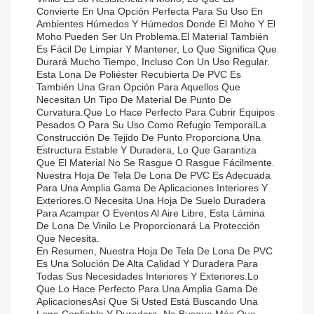
Convierte En Una Opción Perfecta Para Su Uso En
Ambientes Húmedos Y Húmedos Donde El Moho Y El
Moho Pueden Ser Un Problema.El Material También
Es Fácil De Limpiar Y Mantener, Lo Que Significa Que
Durará Mucho Tiempo, Incluso Con Un Uso Regular.
Esta Lona De Poliéster Recubierta De PVC Es
También Una Gran Opción Para Aquellos Que
Necesitan Un Tipo De Material De Punto De
Curvatura.que Lo Hace Perfecto Para Cubrir Equipos
Pesados O Para Su Uso Como Refugio TemporalLa
Construcción De Tejido De Punto Proporciona Una
Estructura Estable Y Duradera, Lo Que Garantiza
Que El Material No Se Rasgue O Rasgue Fácilmente.
Nuestra Hoja De Tela De Lona De PVC Es Adecuada
Para Una Amplia Gama De Aplicaciones Interiores Y
Exteriores.o Necesita Una Hoja De Suelo Duradera
Para Acampar O Eventos Al Aire Libre, Esta Lámina
De Lona De Vinilo Le Proporcionará La Protección
Que Necesita.
En Resumen, Nuestra Hoja De Tela De Lona De PVC
Es Una Solución De Alta Calidad Y Duradera Para
Todas Sus Necesidades Interiores Y Exteriores.lo
Que Lo Hace Perfecto Para Una Amplia Gama De
AplicacionesAsí Que Si Usted Está Buscando Una