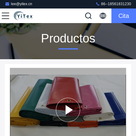
lee@yitex.cn
86--18561831230
Cita
Productos