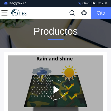
lee@yitex.cn
86--18561831230
Cita
Productos