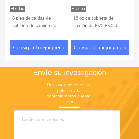
El video
El video
El v
 la
6 pies de caídas de
18 oz de cubierta de
61
cubierta de camión de
camión de PVC PVC de
pa
PVC de peso ligero lonas
trabajo pesado Vinyl de
im
de madera para lonas de
madera de madera plana
re
io
Consiga el mejor precio
Consiga el mejor precio
C
camión de lecho plano
Envíe su investigación
Por favor envíenos su 
petición y le 
contestaremos cuanto 
antes.