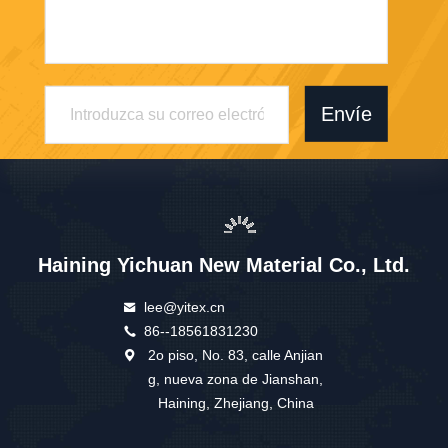
Envíe
Haining Yichuan New Material Co., Ltd.
lee@yitex.cn
86--18561831230
2o piso, No. 83, calle Anjian
g, nueva zona de Jianshan,
Haining, Zhejiang, China