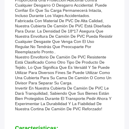
Proporciona Una Protección Adicional Contra
Cualquier Desgarro O Desgarro Accidental. Puede
Confiar En Que Su Carga Permanecerá Intacta,
Incluso Durante Los Viajes Accidentados.
Fabricada Con Material De PVC De Alta Calidad,
Nuestra Cubierta De Camión De PVC Está Diseñada
Para Durar. La Densidad De 18*17 Asegura Que
Nuestra Envoltura De Camión De PVC Pueda Resistir
Cualquier Desgaste Que Venga Con El Uso
Regular.No Tendrás Que Preocuparte Por
Reemplazarlo Pronto..
Nuestro Envoltorio De Camión De PVC Resistente
Está Clasificado Como Otro Tipo De Producto De
Tejido, Lo Que Significa Que Es Versátil Y Se Puede
Utilizar Para Diversos Fines.Se Puede Utilizar Como
Una Cubierta Para Su Cama De Camión O Como Un
Divisor Para Separar Su Carga.
Invertir En Nuestra Cubierta De Camión De PVC Le
Dará Tranquilidad, Sabiendo Que Sus Bienes Están
Bien Protegidos Durante El Transporte.Pedir Ahora Y
Experimentar La Durabilidad Y La Fiabilidad De
Nuestra Cortina De Camión De PVC Reforzado!
Características: