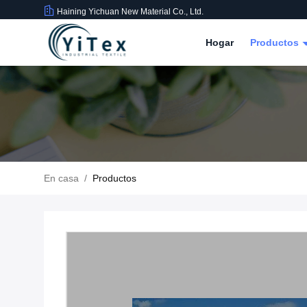
Haining Yichuan New Material Co., Ltd.
Hogar
Productos
En casa
/
Productos