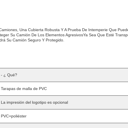
miones, Una Cubierta Robusta Y A Prueba De Intemperie Que Puede So
teger Su Camión De Los Elementos AgresivosYa Sea Que Esté Transp
rá Su Camión Seguro Y Protegido.
- ¿ Qué?
Tarapas de malla de PVC
La impresión del logotipo es opcional
PVC+poliéster