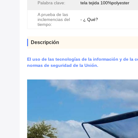
Palabra clave:
tela tejida 100%polyester
A prueba de las
inclemencias del
- ¿ Qué?
tiempo:
Descripción
El uso de las tecnologías de la información y de la
normas de seguridad de la Unión.