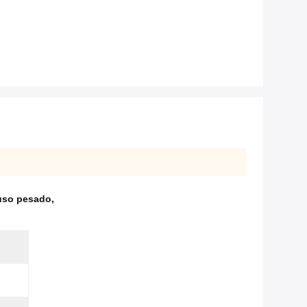
uso pesado
,