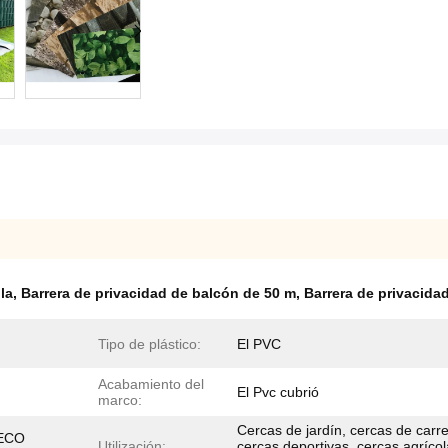
la
,
Barrera de privacidad de balcón de 50 m
,
Barrera de privacida
Tipo de plástico:
El PVC
Acabamiento del
El Pvc cubrió
marco:
Cercas de jardín, cercas de carre
 ECO
Utilización:
cercas deportivas, cercas agrícol