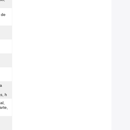
 de
da
s, h
al,
arte,