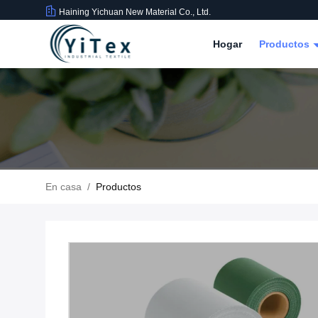
Haining Yichuan New Material Co., Ltd.
Hogar
Productos
En casa
/
Productos