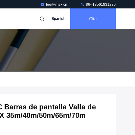
lee@yitex.cn
86--18561831230
Cita
Spanish
 Barras de pantalla Valla de
m X 35m/40m/50m/65m/70m