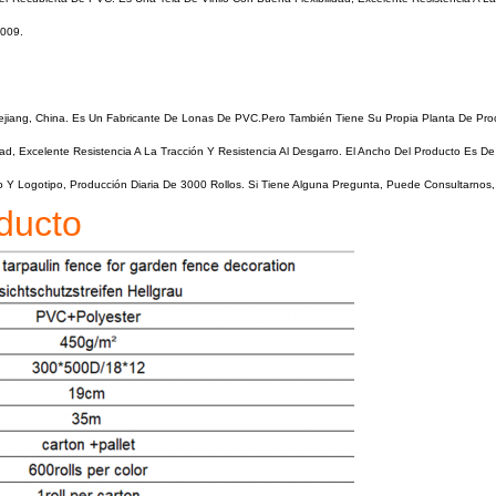
2009.
 Zhejiang, China. Es Un Fabricante De Lonas De PVC.pero También Tiene Su Propia Planta De P
idad, Excelente Resistencia A La Tracción Y Resistencia Al Desgarro. El Ancho Del Producto Es
o Y Logotipo, Producción Diaria De 3000 Rollos. Si Tiene Alguna Pregunta, Puede Consultarnos,
ducto