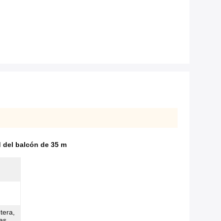
d del balcón de 35 m
tera,
as,