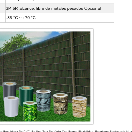
3P, 6P, alcance, libre de metales pesados Opcional
-35 °C ~ +70 °C
r Recubierta De PVC. Es Una Tela De Vinilo Con Buena Flexibilidad, Excelente Resistencia A La